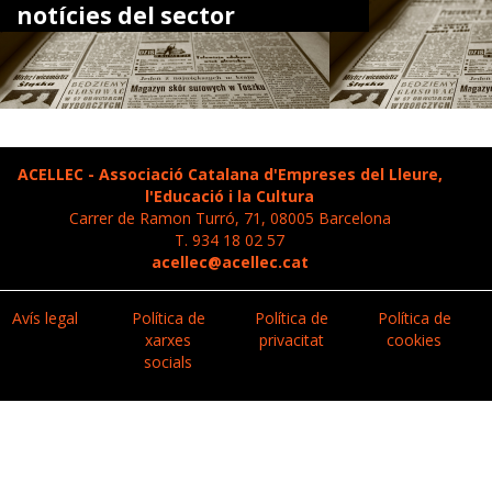
notícies del sector
ACELLEC - Associació Catalana d'Empreses del Lleure,
l'Educació i la Cultura
Carrer de Ramon Turró, 71, 08005 Barcelona
T. 934 18 02 57
acellec@acellec.cat
Avís legal
Política de
Política de
Política de
xarxes
privacitat
cookies
socials