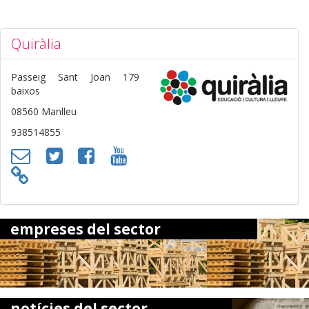
Quiràlia
Passeig Sant Joan 179
baixos
08560 Manlleu
938514855
empreses del sector
notícies del sector