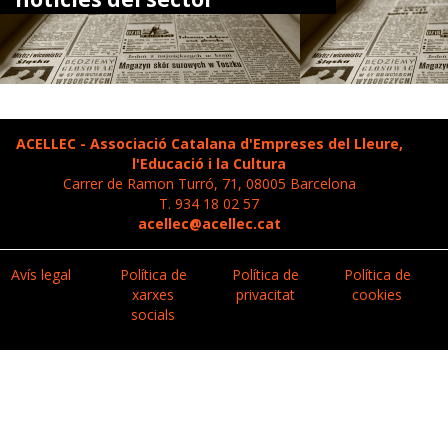
ACELLEC - Associació Catalana d'Empreses del Lleure,
l'Educació i la Cultura
Carrer de Ramon Turró, 71, 08005 Barcelona
T. 934 18 02 57
acellec@acellec.cat
Avís legal
Política de
Política de
Política de
xarxes
privacitat
cookies
socials