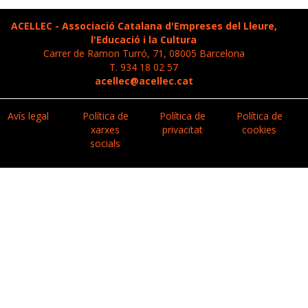
ACELLEC - Associació Catalana d'Empreses del Lleure,
l'Educació i la Cultura
Carrer de Ramon Turró, 71, 08005 Barcelona
T. 934 18 02 57
acellec@acellec.cat
Avís legal
Política de
Política de
Política de
xarxes
privacitat
cookies
socials