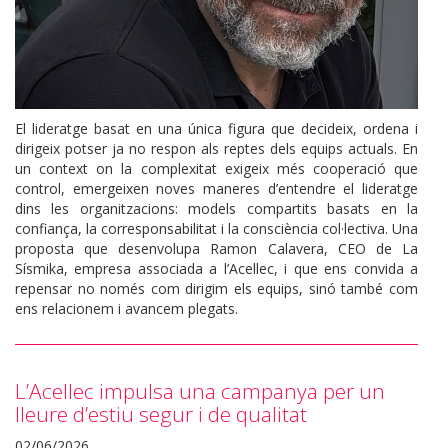
El lideratge basat en una única figura que decideix, ordena i
dirigeix potser ja no respon als reptes dels equips actuals. En
un context on la complexitat exigeix més cooperació que
control, emergeixen noves maneres d’entendre el lideratge
dins les organitzacions: models compartits basats en la
confiança, la corresponsabilitat i la consciència col·lectiva. Una
proposta que desenvolupa Ramon Calavera, CEO de La
Sísmika, empresa associada a l’Acellec, i que ens convida a
repensar no només com dirigim els equips, sinó també com
ens relacionem i avancem plegats.
L’Acellec impulsa una campanya per un
lleure d’estiu segur i de qualitat
02/06/2026