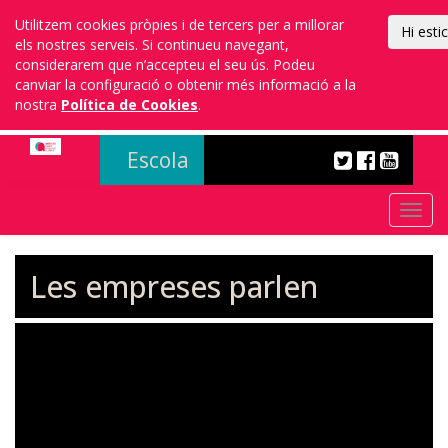
Utilitzem cookies pròpies i de tercers per a millorar
Hi esti
els nostres serveis. Si continueu navegant,
considerarem que n’accepteu el seu ús. Podeu
canviar la configuració o obtenir més informació a la
nostra
Política de Cookies
.
Escola
EFA
Togg
navi
Les empreses parlen