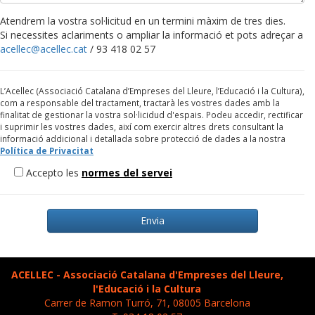
Atendrem la vostra sol·licitud en un termini màxim de tres dies.
Si necessites aclariments o ampliar la informació et pots adreçar a
acellec@acellec.cat
/ 93 418 02 57
L’Acellec (Associació Catalana d’Empreses del Lleure, l’Educació i la Cultura),
com a responsable del tractament, tractarà les vostres dades amb la
finalitat de gestionar la vostra sol·licidud d'espais. Podeu accedir, rectificar
i suprimir les vostres dades, així com exercir altres drets consultant la
informació addicional i detallada sobre protecció de dades a la nostra
Política de Privacitat
Accepto les
normes del servei
Envia
ACELLEC - Associació Catalana d'Empreses del Lleure,
l'Educació i la Cultura
Carrer de Ramon Turró, 71, 08005 Barcelona