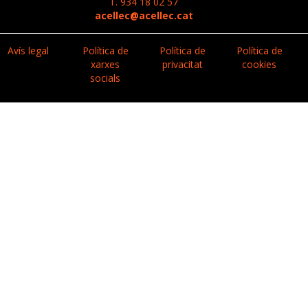
T. 934 18 02 57
acellec@acellec.cat
Avís legal
Política de
Política de
Política de
xarxes
privacitat
cookies
socials