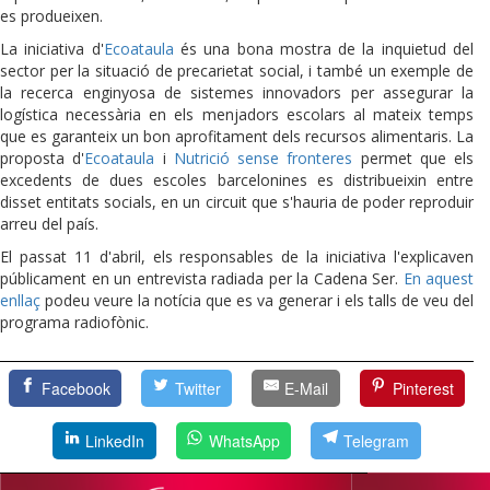
es produeixen.
La iniciativa d'
Ecoataula
és una bona mostra de la inquietud del
sector per la situació de precarietat social, i també un exemple de
la recerca enginyosa de sistemes innovadors per assegurar la
logística necessària en els menjadors escolars al mateix temps
que es garanteix un bon aprofitament dels recursos alimentaris. La
proposta d'
Ecoataula
i
Nutrició sense fronteres
permet que els
excedents de dues escoles barcelonines es distribueixin entre
disset entitats socials, en un circuit que s'hauria de poder reproduir
arreu del país.
El passat 11 d'abril, els responsables de la iniciativa l'explicaven
públicament en un entrevista radiada per la Cadena Ser.
En aquest
enllaç
podeu veure la notícia que es va generar i els talls de veu del
programa radiofònic.
Facebook
Twitter
E-Mail
Pinterest
LinkedIn
WhatsApp
Telegram