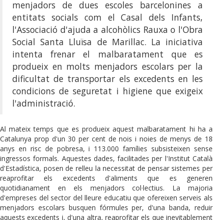
menjadors de dues escoles barcelonines a
entitats socials com el Casal dels Infants,
l'Associació d'ajuda a alcohòlics Rauxa o l'Obra
Social Santa Lluïsa de Marillac. La iniciativa
intenta frenar el malbaratament que es
produeix en molts menjadors escolars per la
dificultat de transportar els excedents en les
condicions de seguretat i higiene que exigeix
l'administració.
Al mateix temps que es produeix aquest malbaratament hi ha a
Catalunya prop d'un 30 per cent de nois i noies de menys de 18
anys en risc de pobresa, i 113.000 famílies subsisteixen sense
ingressos formals. Aquestes dades, facilitades per l'Institut Català
d'Estadística, posen de relleu la necessitat de pensar sistemes per
reaprofitar els excedents d'aliments que es generen
quotidianament en els menjadors col·lectius. La majoria
d'empreses del sector del lleure educatiu que ofereixen serveis als
menjadors escolars busquen fórmules per, d'una banda, reduir
aquests excedents i, d'una altra, reaprofitar els que inevitablement