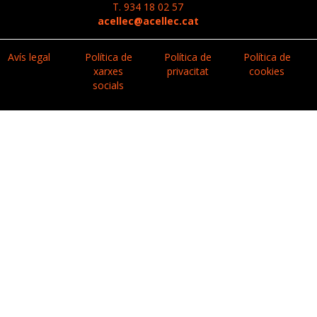
T. 934 18 02 57
acellec@acellec.cat
Avís legal
Política de
Política de
Política de
xarxes
privacitat
cookies
socials