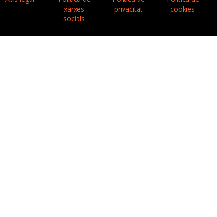
xarxes
privacitat
cookies
socials