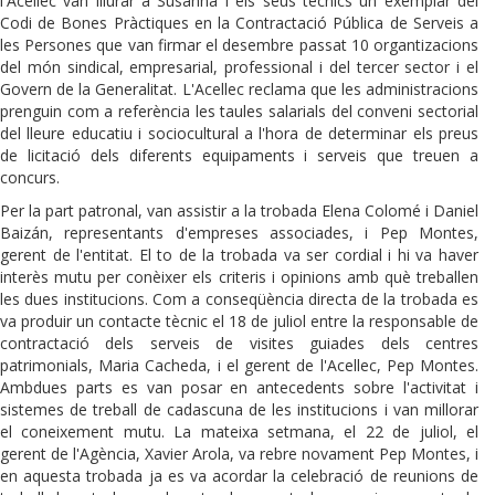
l'Acellec van lliurar a Susanna i els seus tècnics un exemplar del
Codi de Bones Pràctiques en la Contractació Pública de Serveis a
les Persones que van firmar el desembre passat 10 organtizacions
del món sindical, empresarial, professional i del tercer sector i el
Govern de la Generalitat. L'Acellec reclama que les administracions
prenguin com a referència les taules salarials del conveni sectorial
del lleure educatiu i sociocultural a l'hora de determinar els preus
de licitació dels diferents equipaments i serveis que treuen a
concurs.
Per la part patronal, van assistir a la trobada Elena Colomé i Daniel
Baizán, representants d'empreses associades, i Pep Montes,
gerent de l'entitat. El to de la trobada va ser cordial i hi va haver
interès mutu per conèixer els criteris i opinions amb què treballen
les dues institucions. Com a conseqüència directa de la trobada es
va produir un contacte tècnic el 18 de juliol entre la responsable de
contractació dels serveis de visites guiades dels centres
patrimonials, Maria Cacheda, i el gerent de l'Acellec, Pep Montes.
Ambdues parts es van posar en antecedents sobre l'activitat i
sistemes de treball de cadascuna de les institucions i van millorar
el coneixement mutu. La mateixa setmana, el 22 de juliol, el
gerent de l'Agència, Xavier Arola, va rebre novament Pep Montes, i
en aquesta trobada ja es va acordar la celebració de reunions de