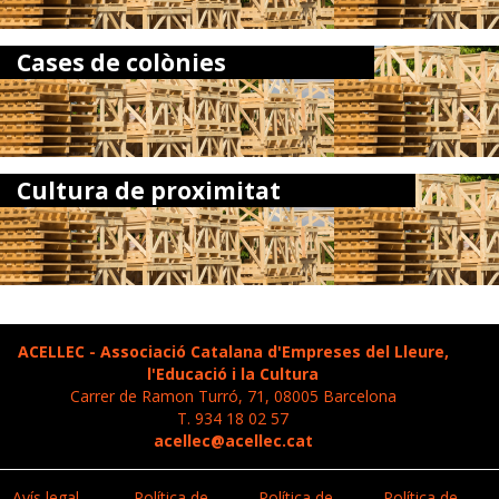
Cases de colònies
Cultura de proximitat
ACELLEC - Associació Catalana d'Empreses del Lleure,
l'Educació i la Cultura
Carrer de Ramon Turró, 71, 08005 Barcelona
T. 934 18 02 57
acellec@acellec.cat
Avís legal
Política de
Política de
Política de