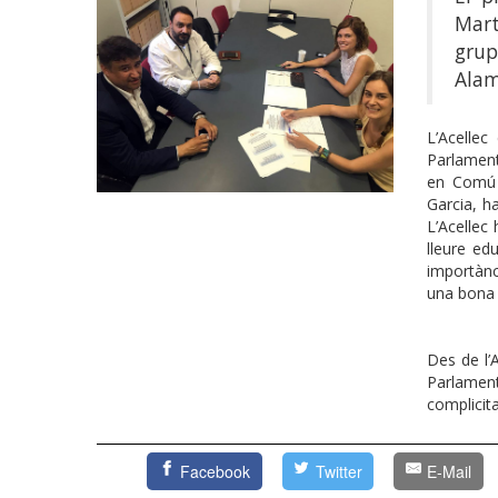
Mart
gru
Alam
L’Acelle
Parlament
en Comú P
Garcia, h
L’Acellec 
lleure edu
importànc
una bona 
Des de l’
Parlament
complicita
Facebook
Twitter
E-Mail