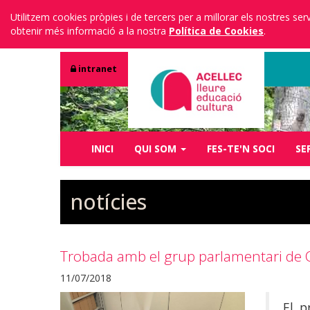
Utilitzem cookies pròpies i de tercers per a millorar els nostres s
obtenir més informació a la nostra
Política de Cookies
.
intranet
INICI
QUI SOM
FES-TE'N SOCI
SE
notícies
Trobada amb el grup parlamentari de
11/07/2018
El p