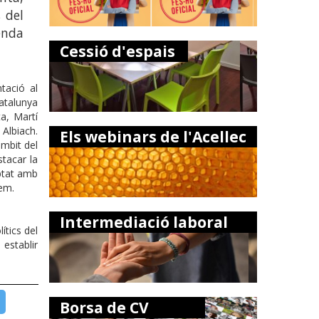
 del
enda
Cessió d'espais
tació al
atalunya
a, Martí
 Albiach.
Els webinars de l'Acellec
àmbit del
stacar la
mptat amb
dem.
Intermediació laboral
ítics del
establir
Borsa de CV