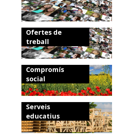
Ofertes de
treball
Compromís
social
Serveis
educatius