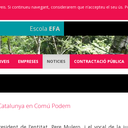
erveis. Si continueu navegant, considerarem que n’accepteu el seu ús. 
Escola
EFA
RVEIS
EMPRESES
NOTICIES
CONTRACTACIÓ PÚBLICA
 Catalunya en Comú Podem
resident de l’entitat, Pere Mulero, i el vocal de la j