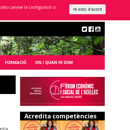
Podeu canviar la configuració o
Hi estic d'acord
FORMACIÓ
ON I QUAN HI SOM
Acredita competències
unta,