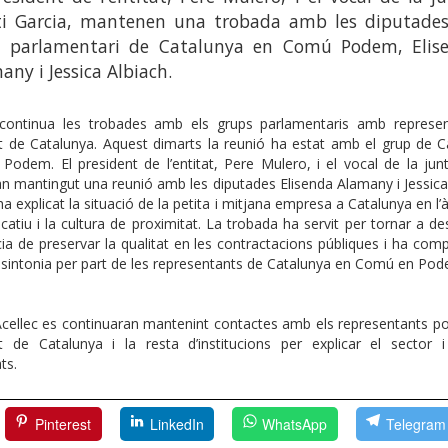
i Garcia, mantenen una trobada amb les diputades
p parlamentari de Catalunya en Comú Podem, Elis
any i Jessica Albiach.
c continua les trobades amb els grups parlamentaris amb represen
 de Catalunya. Aquest dimarts la reunió ha estat amb el grup de C
odem. El president de l’entitat, Pere Mulero, i el vocal de la junt
an mantingut una reunió amb les diputades Elisenda Alamany i Jessica
ha explicat la situació de la petita i mitjana empresa a Catalunya en l’
catiu i la cultura de proximitat. La trobada ha servit per tornar a de
ia de preservar la qualitat en les contractacions públiques i ha co
sintonia per part de les representants de Catalunya en Comú en Po
Acellec es continuaran mantenint contactes amb els representants pol
 de Catalunya i la resta d’institucions per explicar el sector i 
ts.
Pinterest
LinkedIn
WhatsApp
Telegram