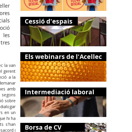
ller
ores
ials
Cessió d'espais
oció
 les
 tres
Els webinars de l'Acellec
ec la van
el gerent
nció a la
 demanar
mnes amb
Intermediació laboral
, segons
ció sobre
 dialogar
rs en un
que hi ha
ts s'han
Borsa de CV
esacord i