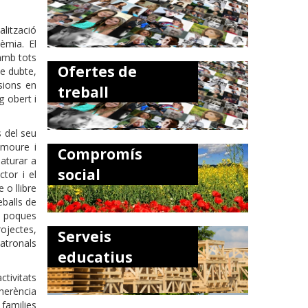
alització
èmia. El
 amb tots
Ofertes de
de dubte,
ssions en
treball
 obert i
 del seu
omoure i
Compromís
aturar a
social
ctor i el
o llibre
eballs de
En poques
ojectes,
Serveis
atronals
educatius
ctivitats
herència
 families