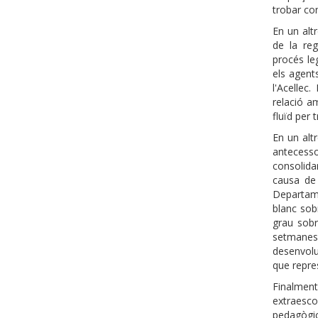
trobar co
En un alt
de la re
procés le
els agent
l'Acellec
relació a
fluïd per
En un alt
antecess
consolida
causa de 
Departame
blanc sobr
grau sobr
setmanes 
desenvol
que repre
Finalment,
extraesc
pedagògic