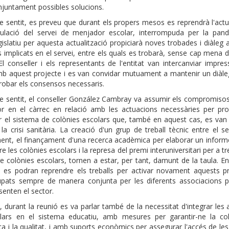
njuntament possibles solucions.
re sentit, es preveu que durant els propers mesos es reprendrà l'actu
gulació del servei de menjador escolar, interrompuda per la pand
gislatiu per aquesta actualització propiciarà noves trobades i diàleg
s implicats en el servei, entre els quals es trobarà, sense cap mena 
. El conseller i els representants de l'entitat van intercanviar impre
mb aquest projecte i es van convidar mutuament a mantenir un diàleg
 trobar els consensos necessaris.
re sentit, el conseller González Cambray va assumir els compromisos
or en el càrrec en relació amb les actuacions necessàries per pr
r el sistema de colònies escolars que, també en aquest cas, es van 
la crisi sanitària. La creació d'un grup de treball tècnic entre el se
nt, el finançament d'una recerca acadèmica per elaborar un informe 
e les colònies escolars i la represa del premi interuniversitari per a tr
e colònies escolars, tornen a estar, per tant, damunt de la taula. 
es podran reprendre els treballs per activar novament aquests pr
upats sempre de manera conjunta per les diferents associacions p
senten el sector.
 durant la reunió es va parlar també de la necessitat d'integrar les a
olars en el sistema educatiu, amb mesures per garantir-ne la co
a i la qualitat, i amb suports econòmics per assegurar l'accés de les