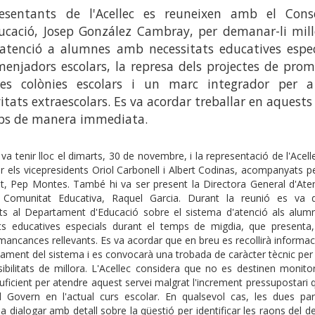
esentants de l'Acellec es reuneixen amb el Conse
ucació, Josep González Cambray, per demanar-li mill
'atenció a alumnes amb necessitats educatives espec
menjadors escolars, la represa dels projectes de prom
es colònies escolars i un marc integrador per a
vitats extraescolars. Es va acordar treballar en aquests
s de manera immediata.
va tenir lloc el dimarts, 30 de novembre, i la representació de l'Acell
r els vicepresidents Oriol Carbonell i Albert Codinas, acompanyats p
tat, Pep Montes. També hi va ser present la Directora General d'Ate
i Comunitat Educativa, Raquel Garcia. Durant la reunió es va
nts al Departament d'Educació sobre el sistema d'atenció als alu
ats educatives especials durant el temps de migdia, que presenta
mancances rellevants. Es va acordar que en breu es recollirà informa
nament del sistema i es convocarà una trobada de caràcter tècnic per
ibilitats de millora. L'Acellec considera que no es destinen monito
ficient per atendre aquest servei malgrat l'increment pressupostari 
l Govern en l'actual curs escolar. En qualsevol cas, les dues par
a dialogar amb detall sobre la qüestió per identificar les raons del d