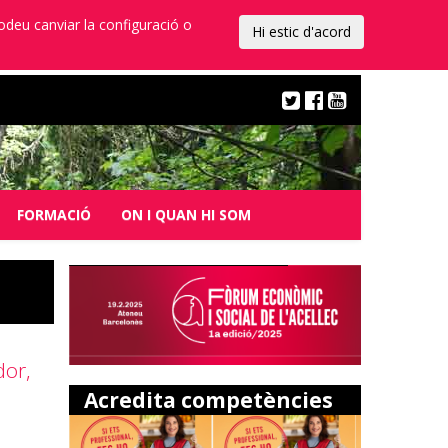
Podeu canviar la configuració o
Hi estic d'acord
FORMACIÓ
ON I QUAN HI SOM
dor,
Acredita competències