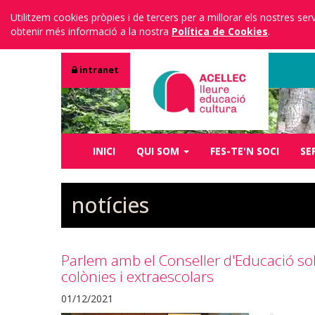
Utilitzem cookies pròpies i de tercers per a millorar els nostres s
obtenir més informació a la nostra
Política de Cookies
.
intranet
INICI
QUI SOM
FES-TE'N SOCI
SE
notícies
Parlem amb el Conseller d'Educació sobr
colònies i extraescolars
01/12/2021