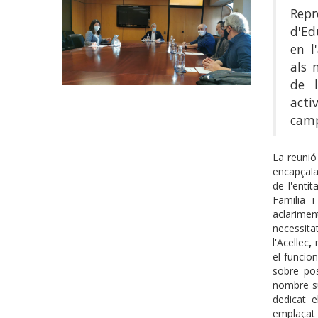
Repr
d'Ed
en l
als 
de l
acti
camp
La reunió 
encapçala
de l'enti
Familia 
aclarime
necessit
l'Acellec
,
el funcio
sobre pos
nombre su
dedicat e
emplaçat 