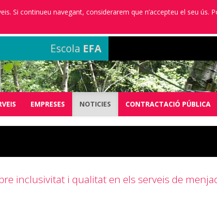
erveis. Si continueu navegant, considerarem que n’accepteu el seu ús. 
Escola
EFA
RVEIS
EMPRESES
NOTICIES
CONTRACTACIÓ PÚBLICA
e inclusivitat i qualitat en els serveis de menja