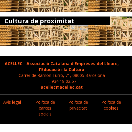
Cultura de proximitat
ACELLEC - Associació Catalana d'Empreses del Lleure,
l'Educació i la Cultura
Carrer de Ramon Turró, 71, 08005 Barcelona
T. 934 18 02 57
acellec@acellec.cat
Avís legal
Política de
Política de
Política de
xarxes
privacitat
cookies
socials