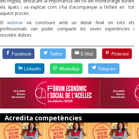
del migdia, destacant la importància del rol del monitoratge durant
els àpats i va explicar com s'ha d'acompanyar a l'infant en tot
aquest procés.
El
webinar
va concloure amb un debat final on tots els
professionals van poder compartir les seves experiències i
resoldre dubtes.
Facebook
Twitter
E-Mail
Pinterest
LinkedIn
WhatsApp
Telegram
Acredita competències