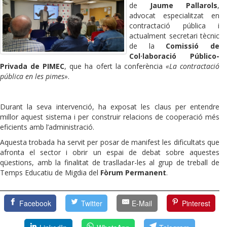
de
Jaume Pallarols
,
advocat especialitzat en
contractació pública i
actualment secretari tècnic
de la
Comissió de
Col·laboració Público-
Privada de PIMEC
, que ha ofert la conferència
«La contractació
pública en les pimes»
.
Durant la seva intervenció, ha exposat les claus per entendre
millor aquest sistema i per construir relacions de cooperació més
eficients amb l’administració.
Aquesta trobada ha servit per posar de manifest les dificultats que
afronta el sector i obrir un espai de debat sobre aquestes
qüestions, amb la finalitat de traslladar-les al grup de treball de
Temps Educatiu de Migdia
del
Fòrum Permanent
.
Facebook
Twitter
E-Mail
Pinterest