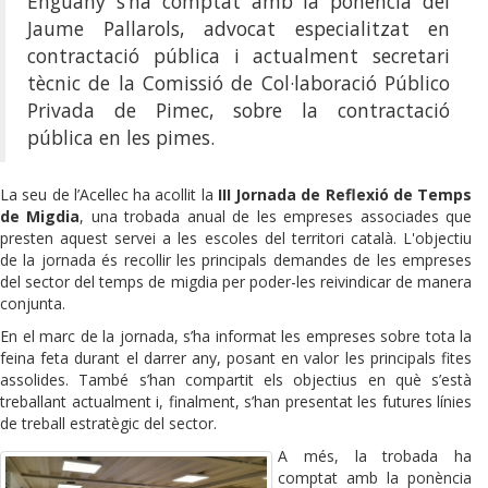
Enguany s’ha comptat amb la ponència del
Jaume Pallarols, advocat especialitzat en
contractació pública i actualment secretari
tècnic de la Comissió de Col·laboració Público
Privada de Pimec, sobre la contractació
pública en les pimes.
La seu de l’Acellec ha acollit la
III Jornada de Reflexió de Temps
de Migdia
, una trobada anual de les empreses associades que
presten aquest servei a les escoles del territori català. L'objectiu
de la jornada és recollir les principals demandes de les empreses
del sector del temps de migdia per poder-les reivindicar de manera
conjunta.
En el marc de la jornada, s’ha informat les empreses sobre tota la
feina feta durant el darrer any, posant en valor les principals fites
assolides. També s’han compartit els objectius en què s’està
treballant actualment i, finalment, s’han presentat les futures línies
de treball estratègic del sector.
A més, la trobada ha
comptat amb la ponència