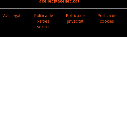
acellec@acellec.cat
Avís legal
Política de
Política de
Política de
xarxes
privacitat
cookies
socials