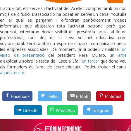
L'actualitat, els serveis i l'activitat de l'Acellec compten amb un nou
mitjà de difusió. L'associació ha posat en servei un canal Youtube
en el qual es penjaran i difondran periòdicament videos
informatius que abastaran tota l'activitat patronal però que,
sobretot, intentaran donar visibilitat i presència social al lleure
professional, tant des de la seva vessant educativa com
sociocultural. Serà també un espai de difusió i comunicació per a
les empreses associades. De moment, ja hi podeu visualitzar
un
video de presentació
del president Pere Mulero,
un altre
d'explicatiu sobre la tasca de l'Escola Efa i
un tercer
que dona veu
als formadors de l'area de lleure educatiu. Podeu trobar el canal
aquest enllaç
Facebook
Twitter
E-Mail
Pinterest
LinkedIn
WhatsApp
Telegram