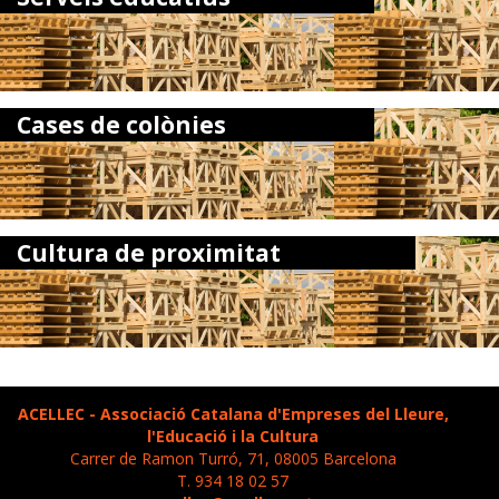
Cases de colònies
Cultura de proximitat
ACELLEC - Associació Catalana d'Empreses del Lleure,
l'Educació i la Cultura
Carrer de Ramon Turró, 71, 08005 Barcelona
T. 934 18 02 57