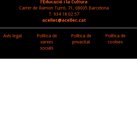
l'Educació i la Cultura
Carrer de Ramon Turró, 71, 08005 Barcelona
T. 934 18 02 57
acellec@acellec.cat
Avís legal
Política de
Política de
Política de
xarxes
privacitat
cookies
socials