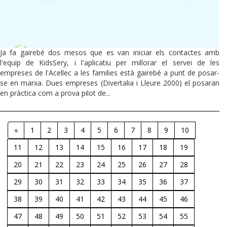
Ja fa gairebé dos mesos que es van iniciar els contactes amb
l'equip de KidsSery, i l'aplicatiu per millorar el servei de les
empreses de l'Acellec a les families està gairebé a punt de posar-
se en marxa. Dues empreses (Divertalia i Lleure 2000) el posaran
en pràctica com a prova pilot de...
«
1
2
3
4
5
6
7
8
9
10
11
12
13
14
15
16
17
18
19
20
21
22
23
24
25
26
27
28
29
30
31
32
33
34
35
36
37
38
39
40
41
42
43
44
45
46
47
48
49
50
51
52
53
54
55