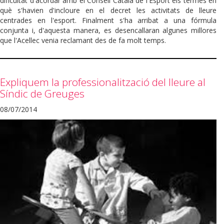
dificultat d'acordar amb el Consell Català de l'Esport els termes en
què s'havien d'incloure en el decret les activitats de lleure
centrades en l'esport. Finalment s'ha arribat a una fórmula
conjunta i, d'aquesta manera, es desencallaran algunes millores
que l'Acellec venia reclamant des de fa molt temps.
Expliquem la professionalització del lleure al
Síndic de Greuges
08/07/2014