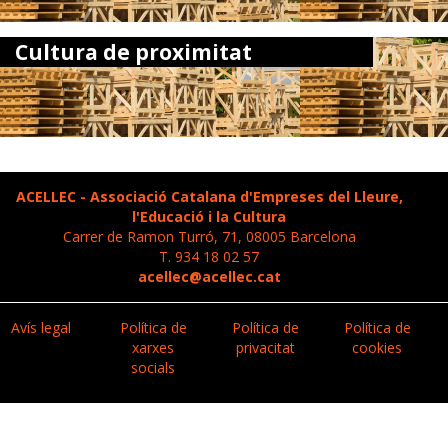
Cultura de proximitat
ACELLEC - Associació Catalana d'Empreses del Lleure,
l'Educació i la Cultura
Carrer de Ramon Turró, 71, 08005 Barcelona
T. 934 18 02 57
acellec@acellec.cat
Avís legal
Política de
Política de
Política de
xarxes
privacitat
cookies
socials