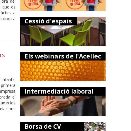
lora del
s que es
àctics a
 entorn a
Cessió d'espais
rs
Els webinars de l'Acellec
infants.
a primera
Intermediació laboral
l'empresa
brada el
, amb les
elacions
Borsa de CV