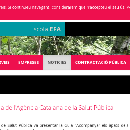
erveis. Si continueu navegant, considerarem que n’accepteu el seu ús. 
Escola
EFA
RVEIS
EMPRESES
NOTICIES
CONTRACTACIÓ PÚBLICA
ia de l'Agència Catalana de la Salut Pública
 de Salut Pública va presentar la Guia "Acompanyar els àpats dels i