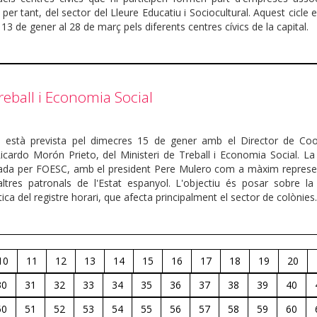
i, per tant, del sector del Lleure Educatiu i Sociocultural. Aquest cicle 
13 de gener al 28 de març pels diferents centres cívics de la capital.
reball i Economia Social
ó està prevista pel dimecres 15 de gener amb el Director de Coo
 Ricardo Morón Prieto, del Ministeri de Treball i Economia Social. L
rada per FOESC, amb el president Pere Mulero com a màxim represen
altres patronals de l'Estat espanyol. L'objectiu és posar sobre la 
ca del registre horari, que afecta principalment el sector de colònies
10
11
12
13
14
15
16
17
18
19
20
30
31
32
33
34
35
36
37
38
39
40
50
51
52
53
54
55
56
57
58
59
60