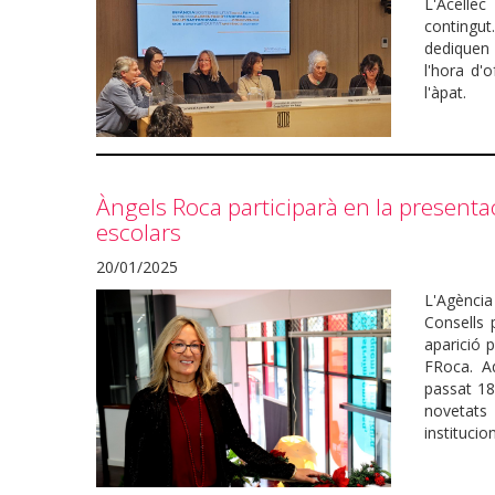
L'Acellec
contingut
dediquen 
l'hora d'
l'àpat.
Àngels Roca participarà en la presenta
escolars
20/01/2025
L'Agènci
Consells 
aparició 
FRoca. Aq
passat 18
novetats
institucio