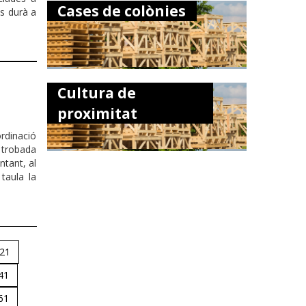
Cases de colònies
es durà a
Cultura de
proximitat
rdinació
a trobada
tant, al
taula la
.
21
41
61