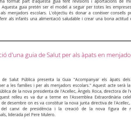
 ha format part d'aquesta guia fent revisions i aportacions de mil
. Aquesta guia pretén ser el model a seguir per totes les emprese
als menjadors escolars. L'objectiu és donar a conèixer consells pr
oferir als infants una alimentació saludable i crear una bona actitud
ció d'una guia de Salut per als àpats en menjado
a de Salut Pública presenta la Guia "Acompanyar els àpats dels 
per a les famílies i per als menjadors escolars." Aquest acte serà l
pública de la nova presidenta de l'Acellec, Àngels Roca, directora de 
uest relleu es va dur a terme en l'Assemblea Extraordinària cele
 de desembre on es va constituir la nova junta directiva de l'Acellec
 del canvi de presidència i la creació de la nova figura de r
nals, liderada pel Pere Mulero.