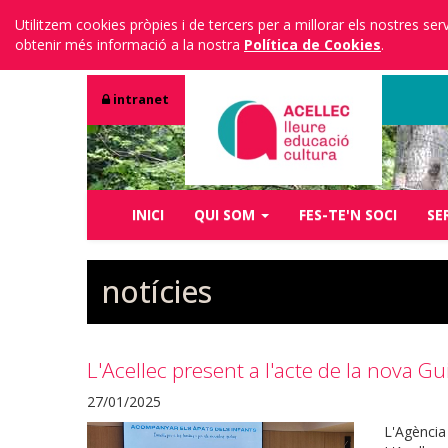
Utilitzem cookies pròpies i de tercers per a millorar els nostres s
obtenir més informació a la nostra
Política de Cookies
.
intranet
INICI
QUI SOM
FES-TE'N SOCI
SE
notícies
L'Acellec present a l'acte de la nova Gu
27/01/2025
L'Agència