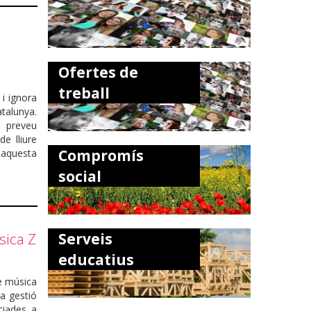
n
Ofertes de
treball
 i ignora
atalunya.
i preveu
e lliure
Compromís
 aquesta
social
sica Z
Serveis
educatius
de música
a gestió
ciades a