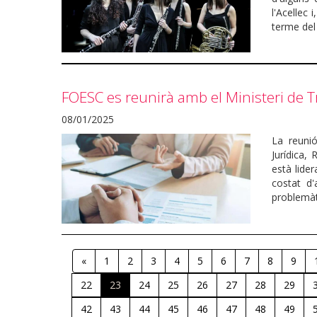
l'Acellec 
terme del 
FOESC es reunirà amb el Ministeri de T
08/01/2025
La reuni
Jurídica,
està lide
costat d'
problemàti
«
1
2
3
4
5
6
7
8
9
22
23
24
25
26
27
28
29
42
43
44
45
46
47
48
49