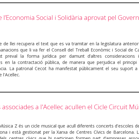
de l’Economia Social i Solidària aprovat pel Gover
e de llei recupera el text que es va tramitar en la legislatura anterior
anacions que li va fer el Consell del Treball Econòmic i Social de C
xt preval la forma jurídica per damunt d’altres consideracions 
s en la contractació pública, de manera que perjudica el principi d
cia. La patronal Cecot ha manifestat públicament el seu suport a
 l'Acellec.
associades a l'Acellec acullen el Cicle Circuit Mú
t Música Z és un cicle musical que acull diferents concerts d'escoles 
ona i està gestionat per la Xarxa de Centres Cívics de Barcelona. L
dels centres cívics que hi participen formen part d'empreses asso