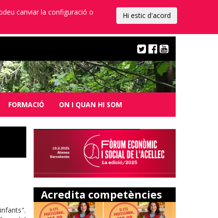
Podeu canviar la configuració o
Hi estic d'acord
FORMACIÓ
ON I QUAN HI SOM
Acredita competències
nfants".