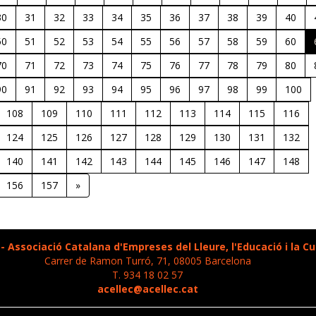
30
31
32
33
34
35
36
37
38
39
40
50
51
52
53
54
55
56
57
58
59
60
70
71
72
73
74
75
76
77
78
79
80
90
91
92
93
94
95
96
97
98
99
100
108
109
110
111
112
113
114
115
116
124
125
126
127
128
129
130
131
132
140
141
142
143
144
145
146
147
148
156
157
»
- Associació Catalana d'Empreses del Lleure, l'Educació i la Cu
Carrer de Ramon Turró, 71, 08005 Barcelona
T. 934 18 02 57
acellec@acellec.cat