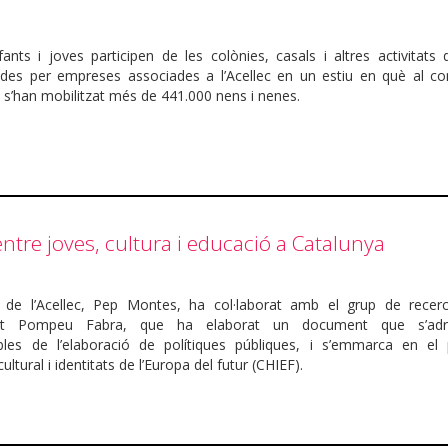
fants i joves participen de les colònies, casals i altres activitats 
des per empreses associades a l’Acellec en un estiu en què al co
 s’han mobilitzat més de 441.000 nens i nenes.
entre joves, cultura i educació a Catalunya
t de l’Acellec, Pep Montes, ha col·laborat amb el grup de recer
itat Pompeu Fabra, que ha elaborat un document que s’adr
bles de l’elaboració de polítiques públiques, i s’emmarca en el 
ultural i identitats de l’Europa del futur (CHIEF).