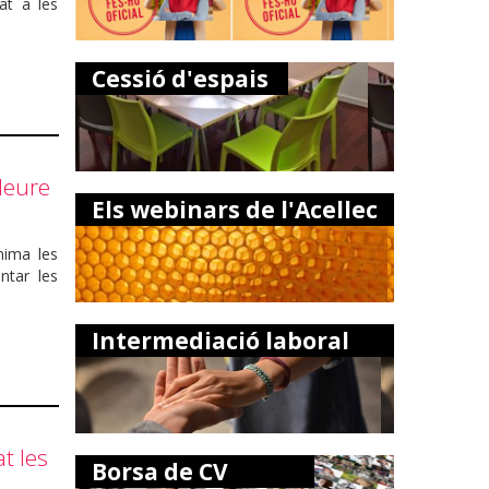
at a les
Cessió d'espais
lleure
Els webinars de l'Acellec
nima les
ntar les
Intermediació laboral
t les
Borsa de CV