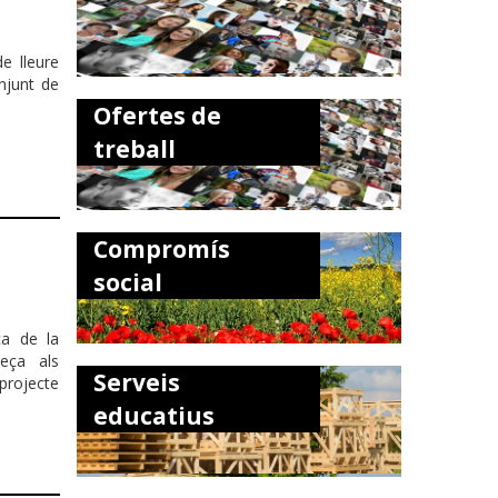
de lleure
njunt de
Ofertes de
treball
Compromís
social
ca de la
eça als
Serveis
projecte
educatius