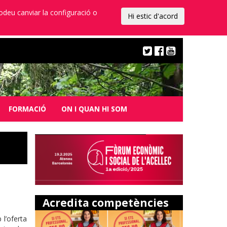
Podeu canviar la configuració o
Hi estic d'acord
FORMACIÓ
ON I QUAN HI SOM
Acredita competències
 l’oferta