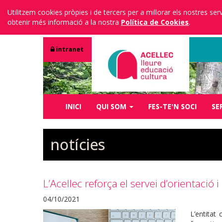
Utilitzem cookies pròpies i de tercers per a millorar els nostres s
obtenir més informació a la nostra
Política de Cookies
.
intranet
INICI
QUI SOM
FES-TE'N SOCI
SE
notícies
L’Acellec reforça el servei d’orientació 
04/10/2021
L’entitat