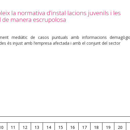
eix la normativa d’instal·lacions juvenils i les
id de manera escrupolosa
ament mediàtic de casos puntuals amb informacions demagògi
des és injust amb l’empresa afectada i amb el conjunt del sector
10
11
12
13
14
15
16
17
18
19
20