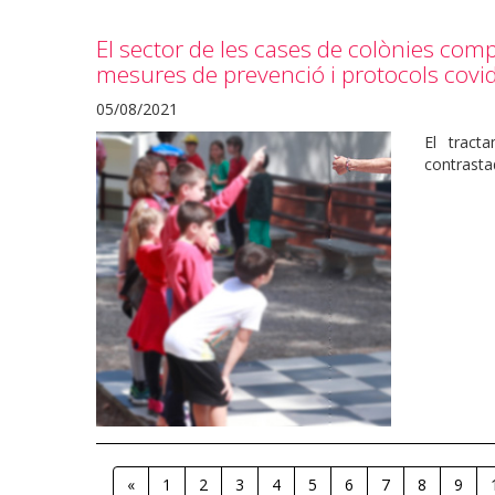
El sector de les cases de colònies compl
mesures de prevenció i protocols cov
05/08/2021
El tract
contrasta
«
1
2
3
4
5
6
7
8
9