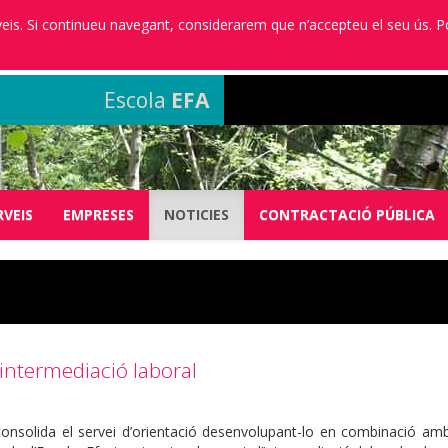
erveis. Si continueu navegant, considerarem que n’accepteu el seu ús. 
Escola
EFA
RVEIS
EMPRESES
NOTICIES
CONTRACTACIÓ PÚBLICA
i intermediació laboral
 consolida el servei d’orientació desenvolupant-lo en combinació amb