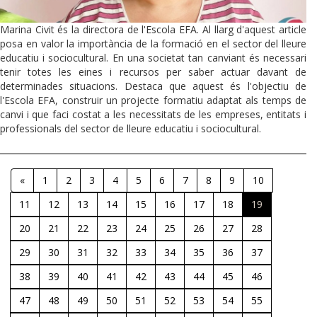
Marina Civit és la directora de l'Escola EFA. Al llarg d'aquest article
posa en valor la importància de la formació en el sector del lleure
educatiu i sociocultural. En una societat tan canviant és necessari
tenir totes les eines i recursos per saber actuar davant de
determinades situacions. Destaca que aquest és l'objectiu de
l'Escola EFA, construir un projecte formatiu adaptat als temps de
canvi i que faci costat a les necessitats de les empreses, entitats i
professionals del sector de lleure educatiu i sociocultural.
«
1
2
3
4
5
6
7
8
9
10
11
12
13
14
15
16
17
18
19
20
21
22
23
24
25
26
27
28
29
30
31
32
33
34
35
36
37
38
39
40
41
42
43
44
45
46
47
48
49
50
51
52
53
54
55