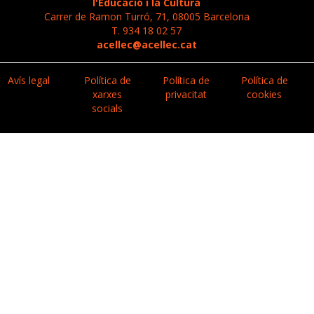
l'Educació i la Cultura
Carrer de Ramon Turró, 71, 08005 Barcelona
T. 934 18 02 57
acellec@acellec.cat
Avís legal
Política de
Política de
Política de
xarxes
privacitat
cookies
socials