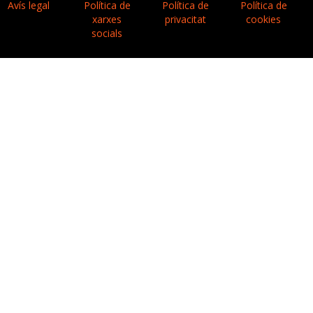
Avís legal
Política de
Política de
Política de
xarxes
privacitat
cookies
socials