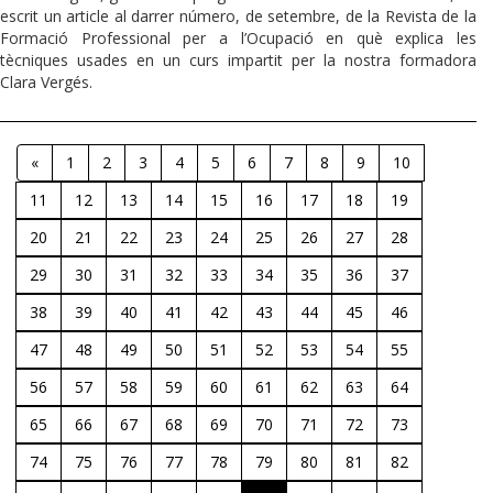
escrit un article al darrer número, de setembre, de la Revista de la
Formació Professional per a l’Ocupació en què explica les
tècniques usades en un curs impartit per la nostra formadora
Clara Vergés.
«
1
2
3
4
5
6
7
8
9
10
11
12
13
14
15
16
17
18
19
20
21
22
23
24
25
26
27
28
29
30
31
32
33
34
35
36
37
38
39
40
41
42
43
44
45
46
47
48
49
50
51
52
53
54
55
56
57
58
59
60
61
62
63
64
65
66
67
68
69
70
71
72
73
74
75
76
77
78
79
80
81
82