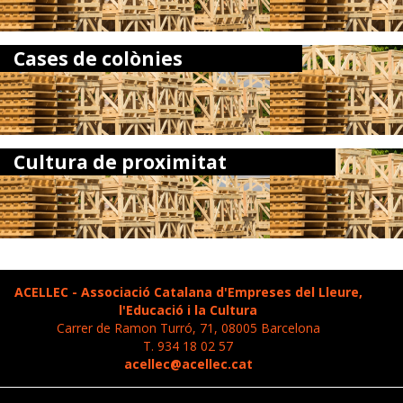
Cases de colònies
Cultura de proximitat
ACELLEC - Associació Catalana d'Empreses del Lleure,
l'Educació i la Cultura
Carrer de Ramon Turró, 71, 08005 Barcelona
T. 934 18 02 57
acellec@acellec.cat